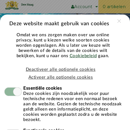
Naar hoofdinhoud
Account
0 artikelen
Deze website maakt gebruik van cookies
Omdat we ons zorgen maken over uw online
privacy, kunt u kiezen welke soorten cookies
worden opgeslagen. Als u later uw keuze wilt
bewerken of de details van de cookies wilt
bekijken, kunt u naar ons
Cookiebeleid
gaan.
Welkom in de Sportwebshop van de
Deactiveer alle optionele cookies
gemeente Den Haag
Activeer alle optionele cookies
Essentiële cookies
Deze cookies zijn noodzakelijk voor puur
technische redenen voor een normaal bezoek
Inloggen
aan de website. Gezien de technische noodzaak
geldt alleen een informatieplicht, en deze
Gebruikersnaam
cookies worden geplaatst zodra u de website
bezoekt.